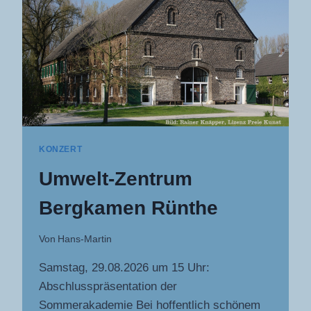
KONZERT
Umwelt-Zentrum
Bergkamen Rünthe
Von
Hans-Martin
Samstag, 29.08.2026 um 15 Uhr:
Abschlusspräsentation der
Sommerakademie Bei hoffentlich schönem