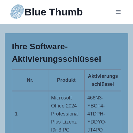
Zum
Blue Thumb
Inhalt
springen
Ihre Software-
Aktivierungsschlüssel
Aktivierungs
Nr.
Produkt
schlüssel
Microsoft
466N3-
Office 2024
YBCF4-
1
Professional
4TDPH-
Plus Lizenz
YDDYQ-
für 3 PC
JT4PQ