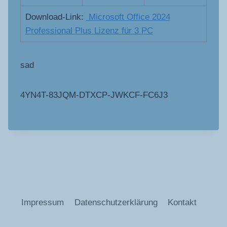
Download-Link:
Microsoft Office 2024
Professional Plus Lizenz für 3 PC
sad
4YN4T-83JQM-DTXCP-JWKCF-FC6J3
Impressum
Datenschutzerklärung
Kontakt